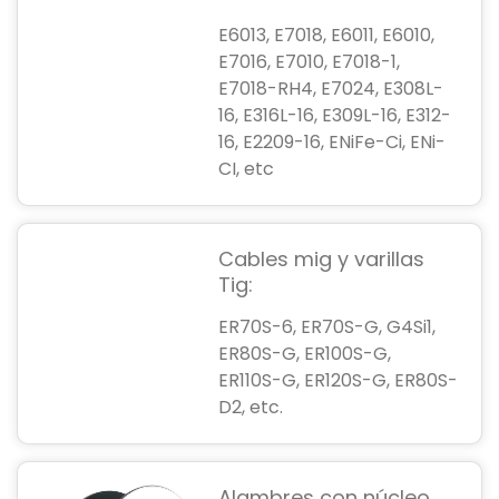
E6013, E7018, E6011, E6010,
E7016, E7010, E7018-1,
E7018-RH4, E7024, E308L-
16, E316L-16, E309L-16, E312-
16, E2209-16, ENiFe-Ci, ENi-
CI, etc
Cables mig y varillas
Tig:
ER70S-6, ER70S-G, G4Si1,
ER80S-G, ER100S-G,
ER110S-G, ER120S-G, ER80S-
D2, etc.
Alambres con núcleo