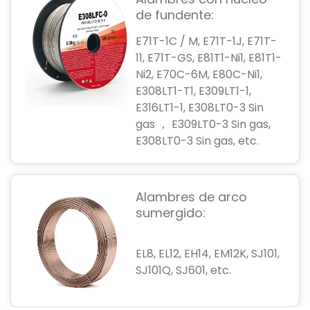
de fundente:
E71T-1C / M, E71T-1J, E71T-
11, E71T-GS, E81T1-Ni1, E81T1-
Ni2, E70C-6M, E80C-Ni1,
E308LT1-T1, E309LT1-1,
E316LT1-1, E308LT0-3 Sin
gas ， E309LT0-3 Sin gas,
E308LT0-3 Sin gas, etc.
Alambres de arco
sumergido:
EL8, EL12, EH14, EM12K, SJ101,
SJ101Q, SJ601, etc.