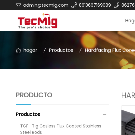
admin@tecmig.com
8613667169089
8627
Hog
hogar
Productos
Hardfacing Flux Core
PRODUCTO
HAR
Productos
TGF- Tig Gasless Flux Coated Stainless
Steel Rods