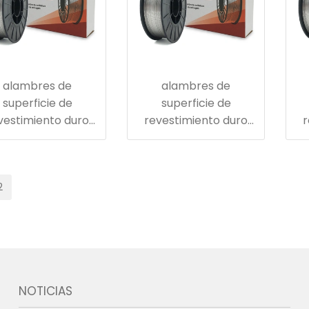
alambres de
alambres de
superficie de
superficie de
vestimiento duro
revestimiento duro
r
a matriz de forja
para la pared interior
en caliente
de la tubería de
transporte de carbón
c
2
em
NOTICIAS