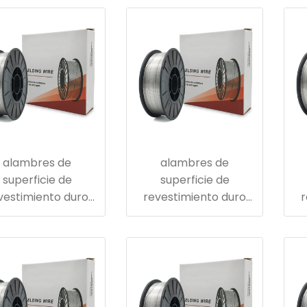
óviles de grúas
presión en la industria
la
eas en la industria
del acero
i
del acero
alambres de
alambres de
superficie de
superficie de
vestimiento duro
revestimiento duro
r
ara tableros de
para rodillo rompedor
pa
seguimiento
de caucho