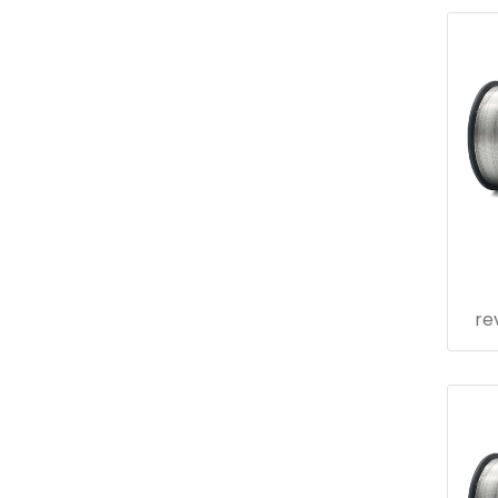
m
aér
re
p