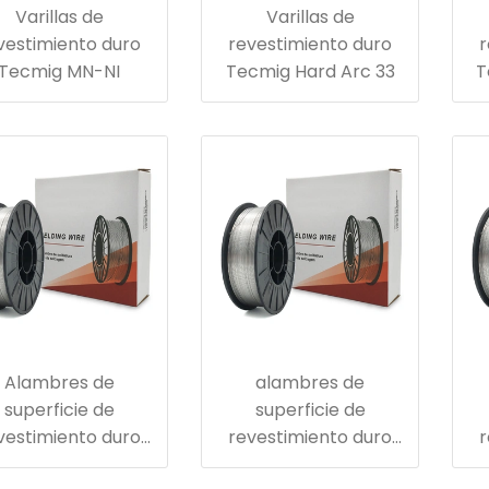
Varillas de
Varillas de
vestimiento duro
revestimiento duro
r
Tecmig MN-NI
Tecmig Hard Arc 33
T
Alambres de
alambres de
superficie de
superficie de
vestimiento duro
revestimiento duro
r
392 para ruedas
para rodillos de
pa