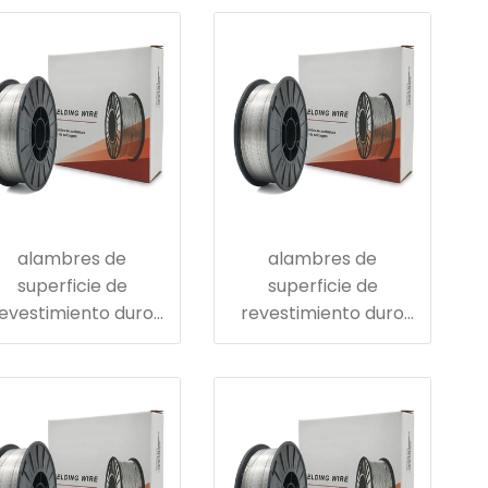
minado en frío en la
laminado en caliente
ndustria siderúrgica
en la industria
siderúrgica
alambres de
alambres de
superficie de
superficie de
evestimiento duro
revestimiento duro
ra rodillo de un solo
para rodillos de
diente
colada continua