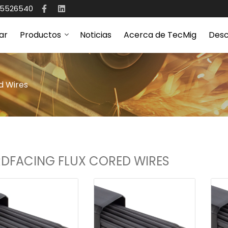
65526540
ar
Productos
Noticias
Acerca de TecMig
Desc
d Wires
DFACING FLUX CORED WIRES