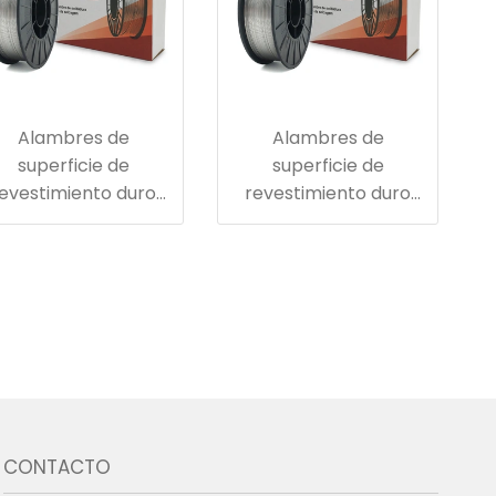
Alambres de
Alambres de
superficie de
superficie de
evestimiento duro
revestimiento duro
para la placa
para cabezal de corte
cortadora y el
de máquina shiled
abezal cortador de
la máquina
pacadora de tubos
CONTACTO