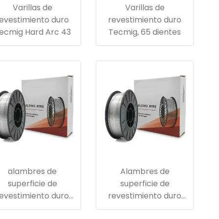
Varillas de
Varillas de
evestimiento duro
revestimiento duro
ecmig Hard Arc 43
Tecmig, 65 dientes
alambres de
Alambres de
superficie de
superficie de
evestimiento duro
revestimiento duro
ra rodillos de acero
para dentado de