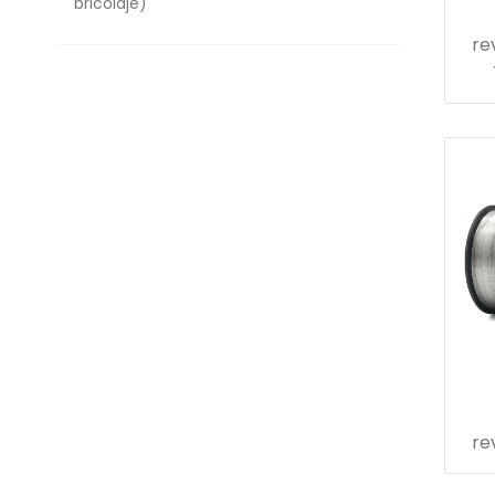
bricolaje)
re
re
tm