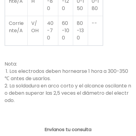
nte/A
H
-8
-12
0-1
0-1
0
0
50
80
Corrie
V/
40
60
80
--
nte/A
OH
-7
-10
-13
0
0
0
Nota:
1. Los electrodos deben hornearse 1 hora a 300-350
℃ antes de usarlos.
2. La soldadura en arco corto y el alcance oscilante n
o deben superar las 2,5 veces el diámetro del electr
odo.
Envíanos tu consulta