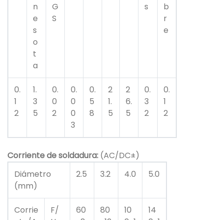
n
G
s
b
e
S
r
s
e
o
t
a
0.
1.
0.
0.
0.
2
2
0.
0.
1
3
0
0
5
1.
6.
3
1
2
5
2
0
8
5
5
2
2
3
Corriente de soldadura:
(AC/DC±)
Diámetro
2.5
3.2
4.0
5.0
(mm)
Corrie
F/
60
80
10
14