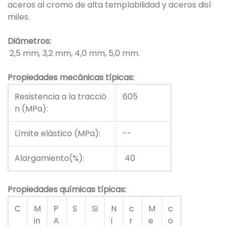
aceros al cromo de alta templabilidad y aceros disí
miles.
Diámetros:
2,5 mm, 3,2 mm, 4,0 mm, 5,0 mm.
Propiedades mecánicas típicas:
Resistencia a la tracció
605
n (MPa):
Límite elástico (MPa):
--
Alargamiento(%):
40
Propiedades químicas típicas:
C
M
P
S
Si
N
c
M
c
in
A
i
r
e
o