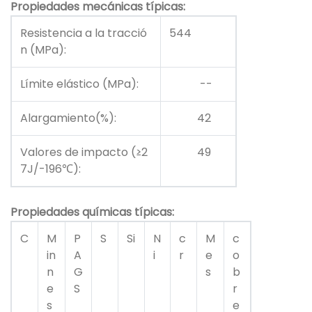
Propiedades mecánicas típicas:
Resistencia a la tracció
544
n (MPa):
Límite elástico (MPa):
--
Alargamiento(%):
42
Valores de impacto (≥2
49
7J/-196℃):
Propiedades químicas típicas:
C
M
P
S
Si
N
c
M
c
in
A
i
r
e
o
n
G
s
b
e
S
r
s
e