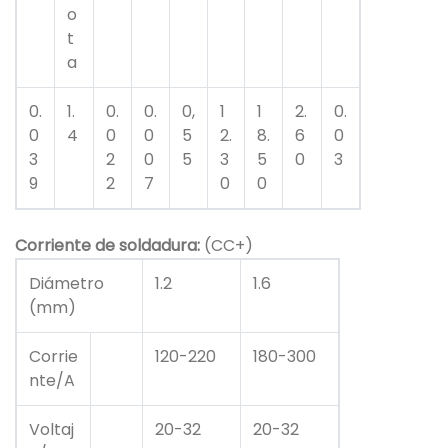
o
t
a
0.
1.
0.
0.
0,
1
1
2.
0.
0
4
0
0
5
2.
8.
6
0
3
2
0
5
3
5
0
3
9
2
7
0
0
Corriente de soldadura:
(CC+)
Diámetro
1.2
1.6
(mm)
Corrie
120-220
180-300
nte/A
Voltaj
20-32
20-32