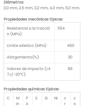
Diámetros:
2,0 mm, 2,5 mm, 3,2 mm, 4,0 mm, 5,0 mm.
Propiedades mecánicas típicas:
Resistencia a la tracció
554
n (MPa):
Límite elástico (MPa):
460
Alargamiento(%):
30
Valores de impacto (≥4
89
7J/-20℃):
Propiedades químicas típicas:
C
M
P
S
Si
Ni
c
c
in
A
r
o