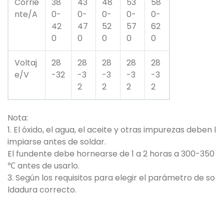
Corrie
38
43
48
53
58
nte/A
0-
0-
0-
0-
0-
42
47
52
57
62
0
0
0
0
0
Voltaj
28
28
28
28
28
e/V
-32
-3
-3
-3
-3
2
2
2
2
Nota:
1. El óxido, el agua, el aceite y otras impurezas deben l
impiarse antes de soldar.
El fundente debe hornearse de 1 a 2 horas a 300-350
℃ antes de usarlo.
3. Según los requisitos para elegir el parámetro de so
ldadura correcto.