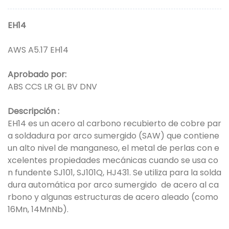
EH14
AWS A5.17 EH14
Aprobado por:
ABS CCS LR GL BV DNV
Descripción
:
EH14 es un acero al carbono recubierto de cobre par
a soldadura por arco sumergido (SAW) que contiene
un alto nivel de manganeso, el metal de perlas con e
xcelentes propiedades mecánicas cuando se usa co
n fundente SJ101, SJ101Q, HJ431. Se utiliza para la solda
dura automática por arco sumergido
de acero al ca
rbono y algunas estructuras de acero aleado (como
16Mn, 14MnNb).