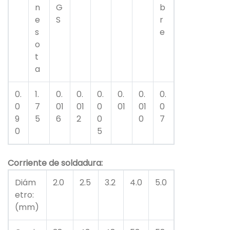
n
G
b
e
S
r
s
e
o
t
a
0.
1.
0.
0.
0.
0.
0.
0.
0
7
01
01
0
01
01
0
9
5
6
2
0
0
7
0
5
Corriente de soldadura:
Diám
2.0
2.5
3.2
4.0
5.0
etro:
(mm)