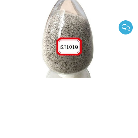
flujo de soldadura por arco sumergido sj101q