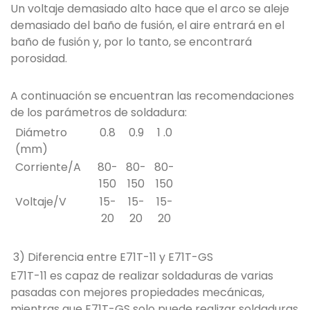
Un voltaje demasiado alto hace que el arco se aleje
demasiado del baño de fusión, el aire entrará en el
baño de fusión y, por lo tanto, se encontrará
porosidad.
A continuación se encuentran las recomendaciones
de los parámetros de soldadura:
Diámetro
0.8
0.9
1 .0
(mm)
Corriente/A
80-
80-
80-
150
150
150
Voltaje/V
15-
15-
15-
20
20
20
3) Diferencia entre E71T-11 y E71T-GS
E71T-11 es capaz de realizar soldaduras de varias
pasadas con mejores propiedades mecánicas,
mientras que E71T-GS solo puede realizar soldaduras