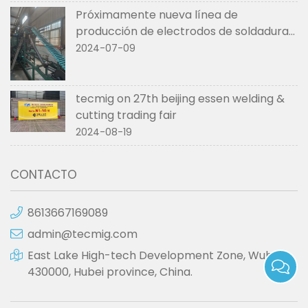
Próximamente nueva línea de
producción de electrodos de soldadura
de tecmig
2024-07-09
tecmig on 27th beijing essen welding &
cutting trading fair
2024-08-19
CONTACTO
8613667169089
admin@tecmig.com
East Lake High-tech Development Zone, Wuhan
430000, Hubei province, China.