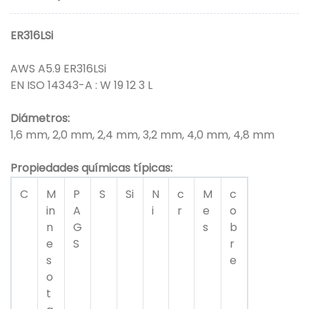
ER316LSi
AWS A5.9 ER316LSi
EN ISO 14343-A : W 19 12 3 L
Diámetros:
1,6 mm, 2,0 mm, 2,4 mm, 3,2 mm, 4,0 mm, 4,8 mm
Propiedades químicas típicas:
C
M
P
S
Si
N
c
M
c
in
A
i
r
e
o
n
G
s
b
e
S
r
s
e
o
t