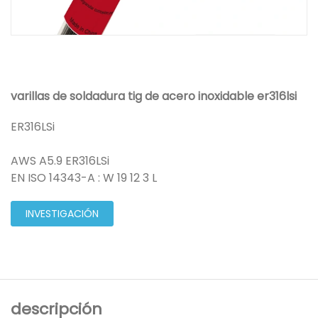
varillas de soldadura tig de acero inoxidable er316lsi
ER316LSi
AWS A5.9 ER316LSi
EN ISO 14343-A : W 19 12 3 L
INVESTIGACIÓN
descripción