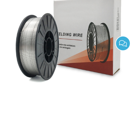
Alambres de núcleo de fundente de acero de
baja aleación de hidrógeno súper bajo e81t1-ni2
h4