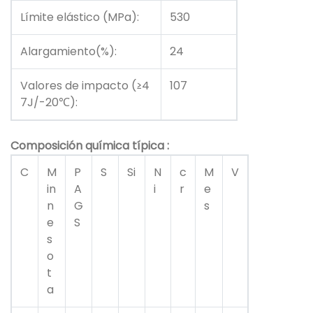
Límite elástico (MPa):
530
Alargamiento(%):
24
Valores de impacto (≥4
107
7J/-20℃):
Composición química
típica
:
C
M
P
S
Si
N
c
M
V
in
A
i
r
e
n
G
s
e
S
s
o
t
a