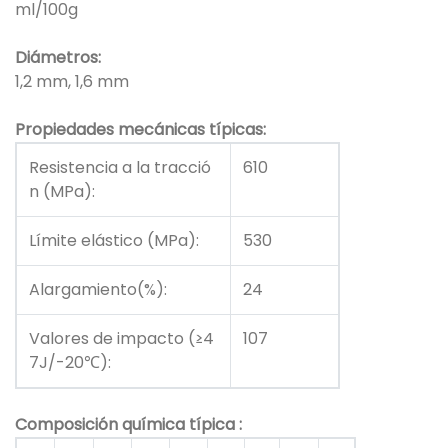
ml/100g
Diámetros:
1,2 mm, 1,6 mm
Propiedades mecánicas típicas:
Resistencia a la tracció
610
n (MPa):
Límite elástico (MPa):
530
Alargamiento(%):
24
Valores de impacto (≥4
107
7J/-20℃):
Composición química
típica
: