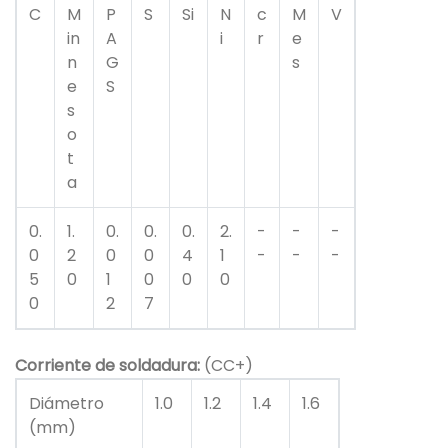
C
M
P
S
Si
N
c
M
V
in
A
i
r
e
n
G
s
e
S
s
o
t
a
0.
1.
0.
0.
0.
2.
-
-
-
0
2
0
0
4
1
-
-
-
5
0
1
0
0
0
0
2
7
Corriente de soldadura:
(CC+)
Diámetro
1.0
1.2
1.4
1.6
(mm)