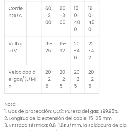
Corrie
60
80
15
18
nte/A
-2
-3
0-
0-
00
00
40
45
0
0
Voltaj
15-
15-
20
22
e/V
25
32
-4
-4
0
2
Velocidad d
20
20
20
20
el gas/(L/Mi
-2
-2
-2
-2
n
5
5
5
5
Nota:
1. Gas de protección: CO2; Pureza del gas: ≥99,95%.
2. Longitud de la extensión del cable: 15-25 mm
3. Entrada térmica: 0.8-1.8KJ/mm, la soldadura de pla