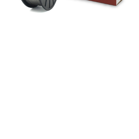
Alambres de núcleo de fundente de acero de
baja aleación de hidrógeno súper bajo e81t1-ni2
h4