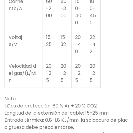
Corrie
60
80
15
18
nte/A
-2
-3
0-
0-
00
00
40
45
0
0
Voltaj
15-
15-
20
22
e/V
25
32
-4
-4
0
2
Velocidad d
20
20
20
20
el gas/(L/Mi
-2
-2
-2
-2
n
5
5
5
5
Nota:
1.Gas de protección: 80 % Ar + 20 % CO2
Longitud de la extensión del cable: 15-25 mm
Entrada térmica: 0,8-1,8 KJ/mm, la soldadura de plac
a gruesa debe precalentarse.