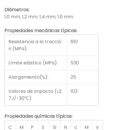
Diámetros:
1,0 mm, 1,2 mm, 1,4 mm, 1,6 mm.
Propiedades mecánicas típicas:
Resistencia a la tracció
610
n (MPa):
Límite elástico (MPa):
530
Alargamiento(%):
25
Valores de impacto (≥2
103
7J/-30℃):
Propiedades químicas típicas:
C
M
P
S
Si
N
c
M
V