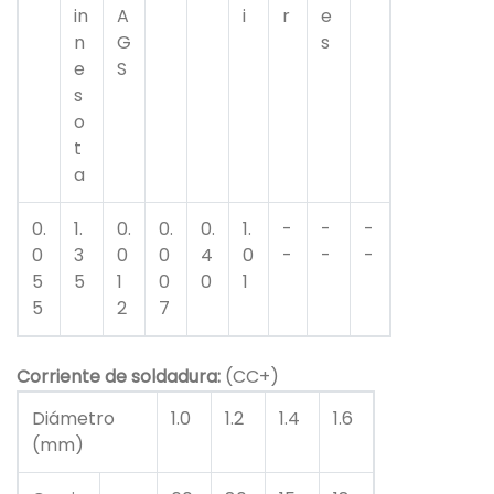
in
A
i
r
e
n
G
s
e
S
s
o
t
a
0.
1.
0.
0.
0.
1.
-
-
-
0
3
0
0
4
0
-
-
-
5
5
1
0
0
1
5
2
7
Corriente de soldadura:
(CC+)
Diámetro
1.0
1.2
1.4
1.6
(mm)