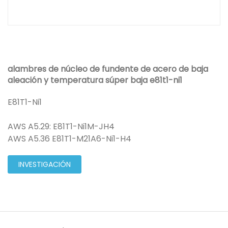
alambres de núcleo de fundente de acero de baja
aleación y temperatura súper baja e81t1-ni1
E81T1-Ni1
AWS A5.29: E81T1-Ni1M-JH4
AWS A5.36 E81T1-M21A6-Ni1-H4
INVESTIGACIÓN